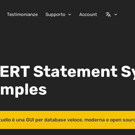
Testimonianze
Supporto
Account
expand_more
translate
expand_more
SERT Statement S
amples
tudio è una GUI per database veloce, moderna e open sour