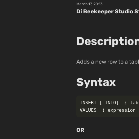
March 17, 2023
Di Beekeeper Studio S
Descriptio
Adds a new row to a tabl
Syntax
INSERT [ INTO]  { tab
OR