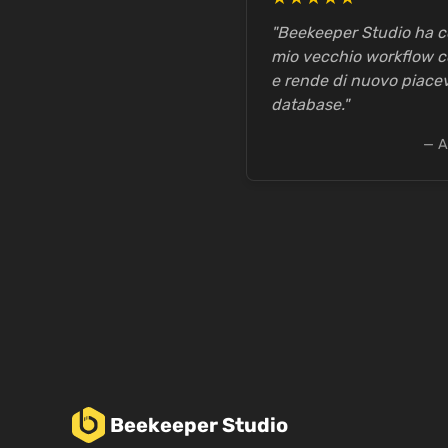
"Beekeeper Studio ha c
mio vecchio workflow co
e rende di nuovo piacev
database."
— A
Beekeeper Studio