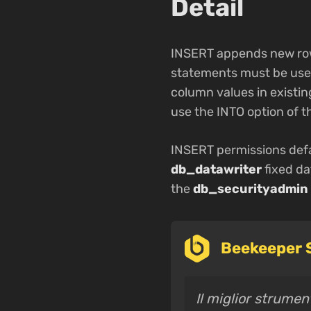
Detail
INSERT appends new rows
statements must be used
column values in existin
use the INTO option of 
INSERT permissions def
db_datawriter
fixed da
the
db_securityadmin
Beekeeper S
Il miglior strumen