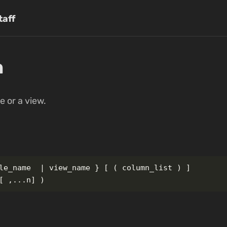
taff
n
e or a view.
le_name  | view_name } [ ( column_list ) ]
