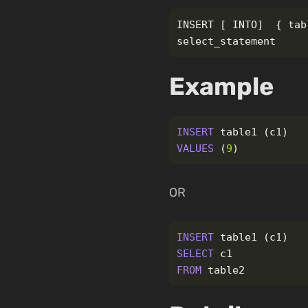
INSERT [ INTO]  { tab
Example
INSERT
table1
(
c1
)
VALUES
(
9
)
OR
INSERT
table1
(
c1
)
SELECT
c1
FROM
table2