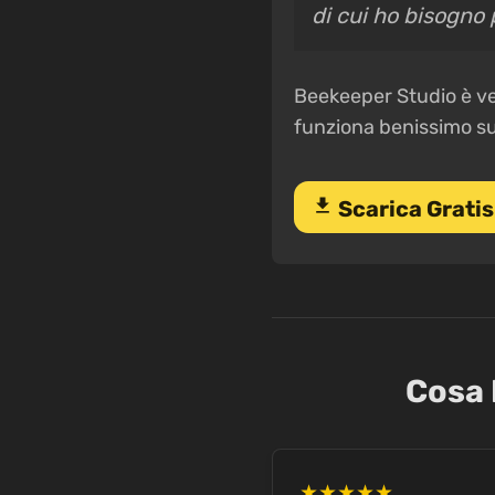
di cui ho bisogno 
Beekeeper Studio è ve
funziona benissimo s
download
Scarica Gratis
Cosa 
★★★★★