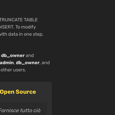
or TRUNCATE TABLE
INSERT. To modify
ith data in one step,
e
db_owner
and
sadmin
,
db_owner
, and
 other users.
e Open Source
Fornisce tutto ciò