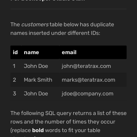
The
customers
table below has duplicate
names inserted under different IDs:
id
name
email
1
John Doe
john@teratrax.com
2
Mark Smith
marks@teratrax.com
3
John Doe
jdoe@company.com
The following SQL query returns a list of these
rows and the number of times they occur
(replace
bold
words to fit your table