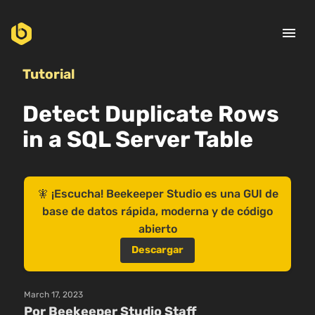
menu
Tutorial
Detect Duplicate Rows
in a SQL Server Table
🧚 ¡Escucha! Beekeeper Studio es una GUI de
base de datos rápida, moderna y de código
abierto
Descargar
March 17, 2023
Por Beekeeper Studio Staff