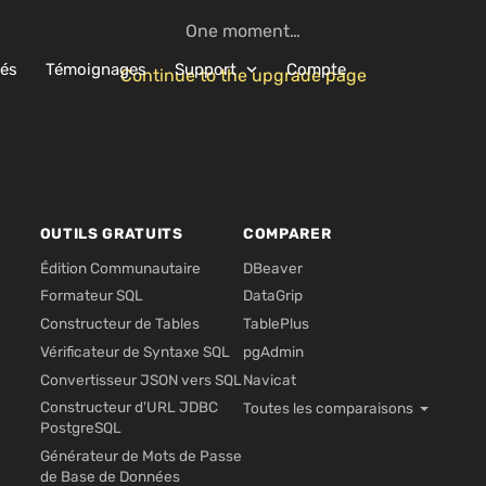
One moment…
tés
Témoignages
Support
Compte
expand_more
Continue to the upgrade page
OUTILS GRATUITS
COMPARER
Édition Communautaire
DBeaver
Formateur SQL
DataGrip
Constructeur de Tables
TablePlus
Vérificateur de Syntaxe SQL
pgAdmin
Convertisseur JSON vers SQL
Navicat
Constructeur d'URL JDBC
Toutes les comparaisons
PostgreSQL
Générateur de Mots de Passe
de Base de Données