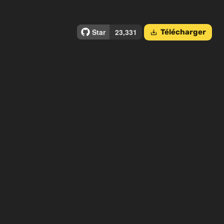
Télécharger
save_alt