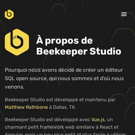
menu
À propos de
Beekeeper Studio
Pourquoi nous avons décidé de créer un éditeur
SQL open source, qui nous sommes et d'où nous
venons.
Beekeeper Studio est développé et maintenu par
Matthew Rathbone
à Dallas, TX.
Beekeeper Studio est développé avec
Vue.js
, un
charmant petit framework web similaire à React et
Angular, mais un peu plus petit et plus facile à utiliser