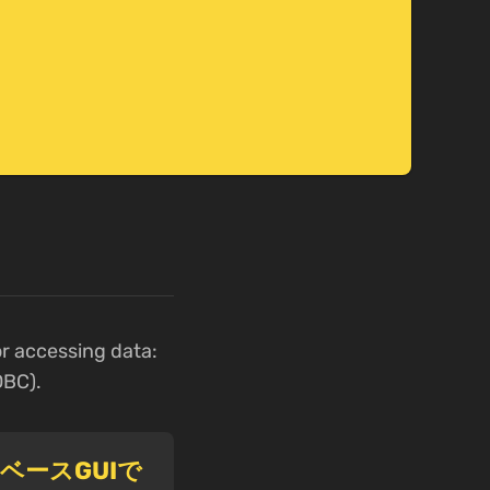
r accessing data:
DBC).
タベースGUIで