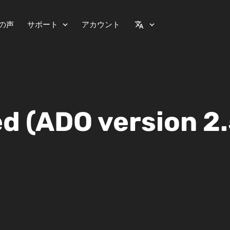
の声
サポート
アカウント
expand_more
translate
expand_more
 (ADO version 2.5,