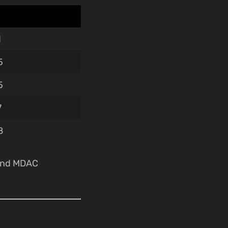
1
5
5
7
8
 and MDAC