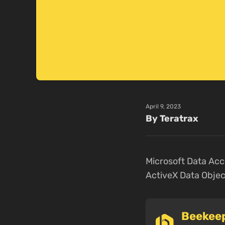
April 9, 2023
By Teratrax
Microsoft Data Acc
ActiveX Data Objec
Beek