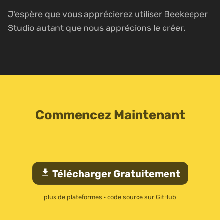
J'espère que vous apprécierez utiliser Beekeeper
Studio autant que nous apprécions le créer.
Commencez Maintenant
download
Télécharger Gratuitement
plus de plateformes
·
code source sur GitHub