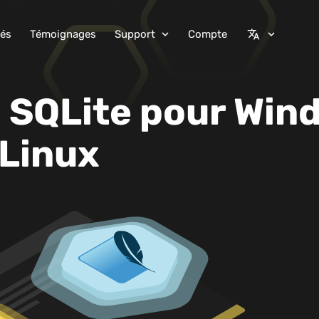
tés
Témoignages
Support
Compte
expand_more
translate
expand_more
I SQLite pour Win
Linux