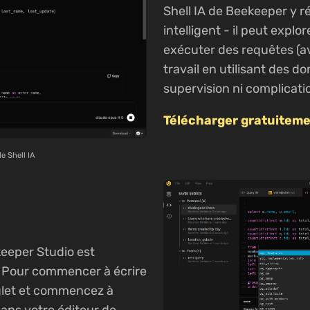
Shell IA de Beekeeper y ré
intelligent - il peut expl
exécuter des requêtes (av
travail en utilisant des 
supervision ni complicati
Télécharger gratuitem
e Shell IA
keeper Studio est
er. Pour commencer à écrire
glet et commencez à
ns votre éditeur de