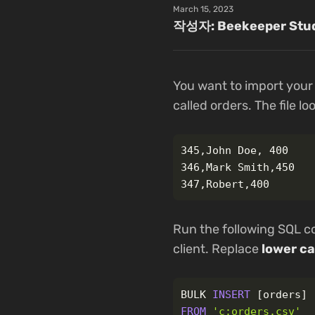
March 15, 2023
작성자: Beekeeper Stud
You want to import your 
called orders. The file loo
345,John Doe, 400

346,Mark Smith,450

Run the following SQL 
client. Replace
lower c
BULK
INSERT
[
orders
]
FROM
'c:orders.csv'