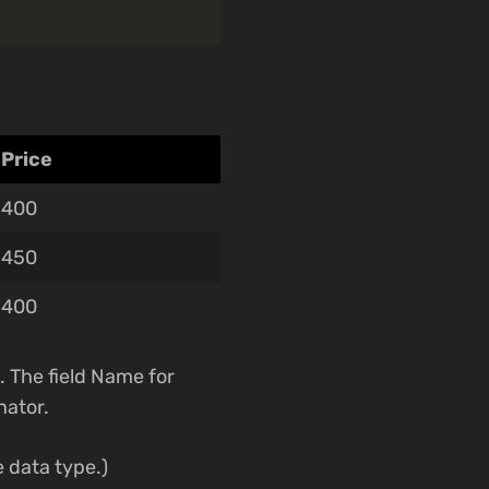
Price
400
450
400
e. The field Name for
nator.
e data type.)