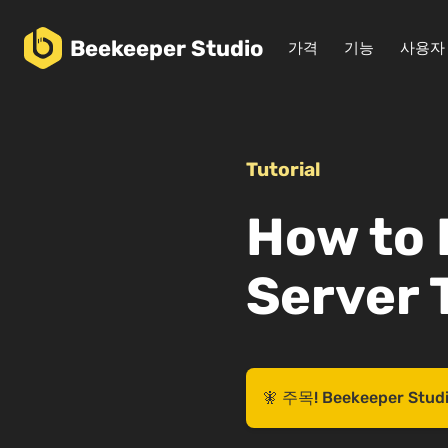
Beekeeper
Studio
가격
기능
사용자
Tutorial
How to 
Server 
🧚 주목! Beekeeper