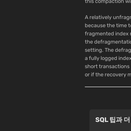
this compaction wi
A relatively unfra
because the time t
fragmented index m
the defragmentatio
setting. The defra
a fully logged inde
short transactions 
or if the recovery 
SQL 팁과 