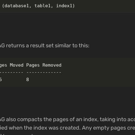
(
database1
,
table1
,
index1
)
eturns a result set similar to this:
ges Moved Pages Removed

--------- -------------

also compacts the pages of an index, taking into ac
ed when the index was created. Any empty pages crea