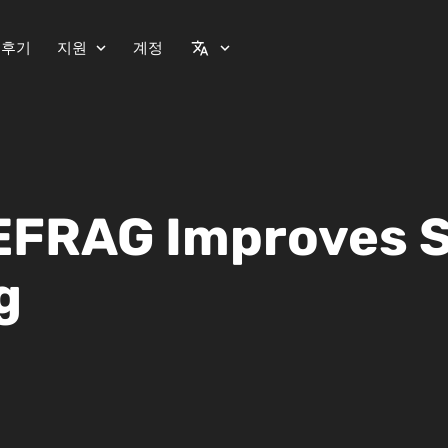
 후기
지원
계정
expand_more
translate
expand_more
FRAG Improves S
g