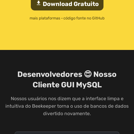
download
Download Gratuito
mais plataformas
·
código fonte no GitHub
Desenvolvedores 😍 Nosso
Cliente GUI MySQL
Nossos usuários nos dizem que a interface limpa e
intuitiva do Beekeeper torna o uso de bancos de dados
divertido novamente.