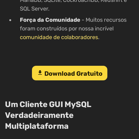
MariaDB, SQLite, CockroachDB, Redshift e
SQL Server.
Força da Comunidade
- Muitos recursos
foram construídos por nossa incrível
comunidade de colaboradores
.
download
Download Gratuito
Um Cliente GUI MySQL
Verdadeiramente
Multiplataforma