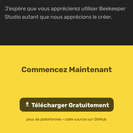
J'espère que vous apprécierez utiliser Beekeeper
Studio autant que nous apprécions le créer.
Commencez Maintenant
download
Télécharger Gratuitement
plus de plateformes
·
code source sur GitHub