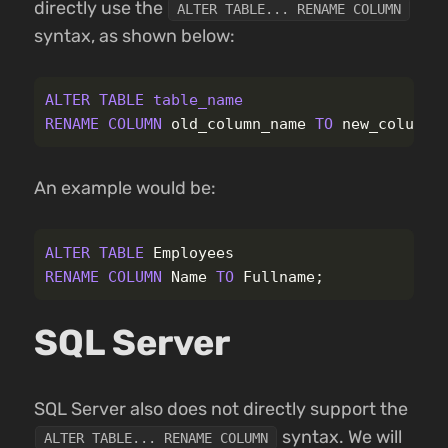
directly use the
ALTER TABLE... RENAME COLUMN
syntax, as shown below:
ALTER
TABLE
table_name
RENAME
COLUMN
old_column_name
TO
new_column_
An example would be:
ALTER
TABLE
Employees
RENAME
COLUMN
Name
TO
Fullname
;
SQL Server
SQL Server also does not directly support the
syntax. We will
ALTER TABLE... RENAME COLUMN