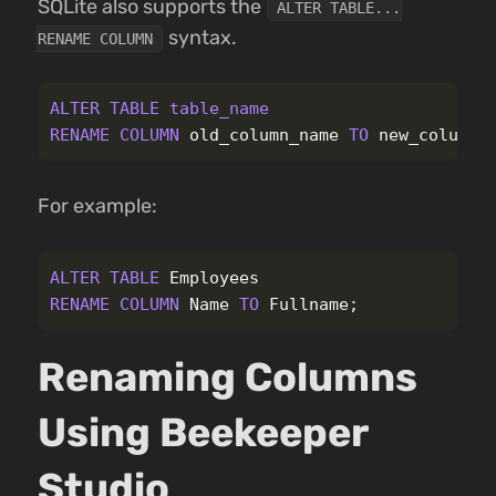
SQLite also supports the
ALTER TABLE...
syntax.
RENAME COLUMN
ALTER
TABLE
table_name
RENAME
COLUMN
old_column_name
TO
new_column_
For example:
ALTER
TABLE
Employees
RENAME
COLUMN
Name
TO
Fullname
;
Renaming Columns
Using Beekeeper
Studio