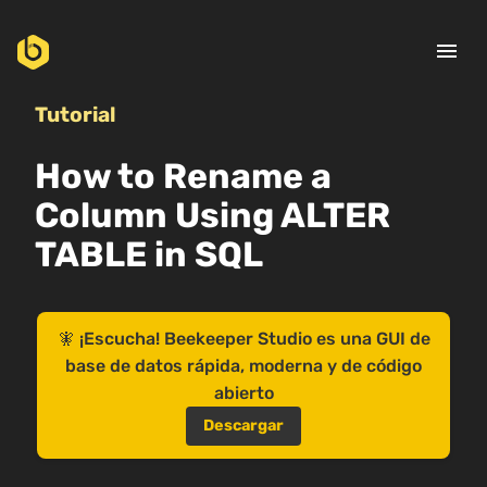
menu
Tutorial
How to Rename a
Column Using ALTER
TABLE in SQL
🧚 ¡Escucha! Beekeeper Studio es una GUI de
base de datos rápida, moderna y de código
abierto
Descargar