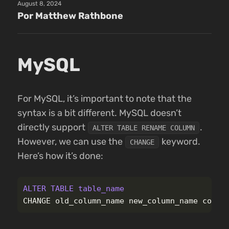
August 8, 2024
Por Matthew Rathbone
MySQL
For MySQL, it’s important to note that the
syntax is a bit different. MySQL doesn’t
directly support
.
ALTER TABLE RENAME COLUMN
However, we can use the
keyword.
CHANGE
Here’s how it’s done:
ALTER
TABLE
table_name
CHANGE
old_column_name
new_column_name
colum