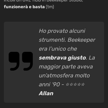
incolli un URL TiDB in Beekeeper Studio,
funzionerà e basta
(tm)
Ho provato alcuni
strumenti. Beekeeper
era l’unico che
sembrava giusto
. La
maggior parte aveva
un’atmosfera molto
anni ‘90 - ⭐⭐⭐⭐⭐
Allan