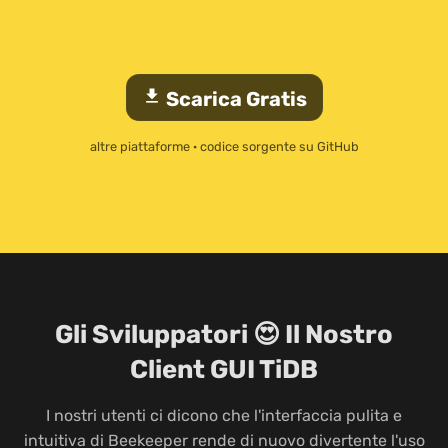
download
Scarica Gratis
altre piattaforme
·
codice sorgente su GitHub
Gli Sviluppatori 😍 Il Nostro
Client GUI TiDB
I nostri utenti ci dicono che l'interfaccia pulita e
intuitiva di Beekeeper rende di nuovo divertente l'uso