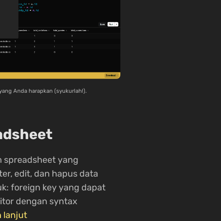
i yang Anda harapkan (syukurlah!).
adsheet
m spreadsheet yang
er, edit, dan hapus data
k: foreign key yang dapat
editor dengan syntax
h lanjut