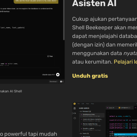
Asisten AI
Cukup ajukan pertanyaan
Shell Beekeeper akan men
dapat menjelajahi datab
(dengan izin) dan memeri
menggunakan data
nyat
atau kerumitan.
Pelajari l
Unduh gratis
akan AI Shell
io powerful tapi mudah