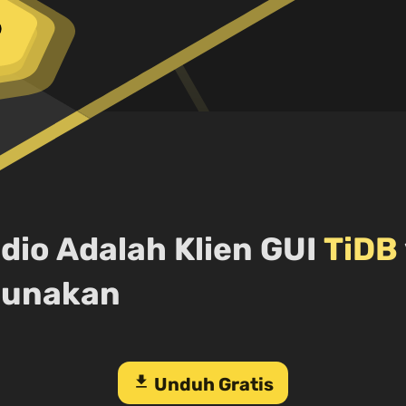
dio Adalah Klien GUI
TiDB
gunakan
download
Unduh Gratis