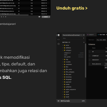
Unduh gratis >
pembelajaran!
uk memodifikasi
ipe, default, dan
mbahkan juga relasi dan
s SQL
.