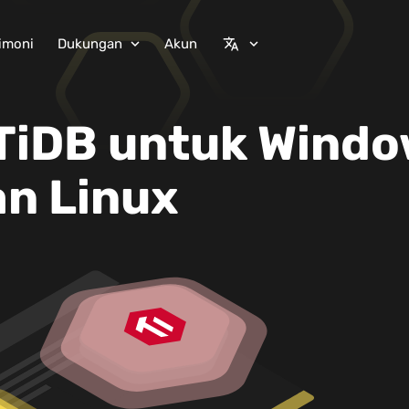
imoni
Dukungan
Akun
expand_more
translate
expand_more
 TiDB untuk Windo
n Linux