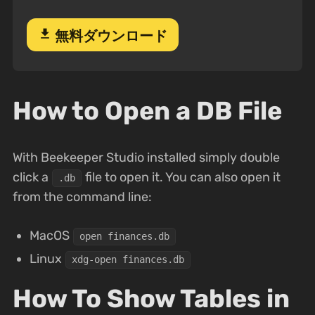
download
無料ダウンロード
How to Open a DB File
With Beekeeper Studio installed simply double
click a
file to open it. You can also open it
.db
from the command line:
MacOS
open finances.db
Linux
xdg-open finances.db
How To Show Tables in