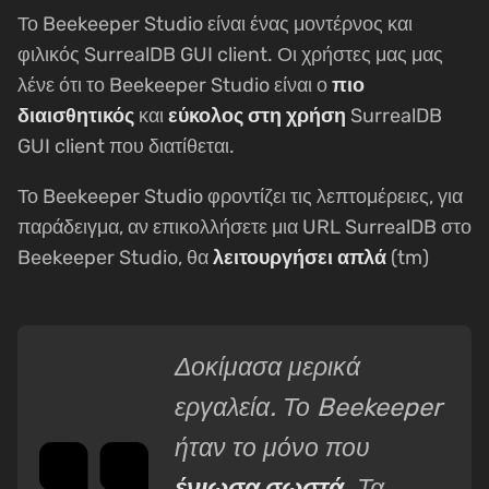
Το Beekeeper Studio είναι ένας μοντέρνος και
φιλικός SurrealDB GUI client. Οι χρήστες μας μας
λένε ότι το Beekeeper Studio είναι ο
πιο
διαισθητικός
και
εύκολος στη χρήση
SurrealDB
GUI client που διατίθεται.
Το Beekeeper Studio φροντίζει τις λεπτομέρειες, για
παράδειγμα, αν επικολλήσετε μια URL SurrealDB στο
Beekeeper Studio, θα
λειτουργήσει απλά
(tm)
Δοκίμασα μερικά
εργαλεία. Το Beekeeper
ήταν το μόνο που
ένιωσα σωστά
. Τα