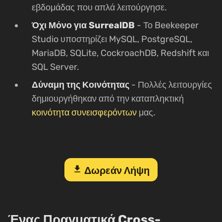
εβδομάδας που απλά λειτούργησε.
Όχι Μόνο για SurrealDB
- Το Beekeeper
Studio υποστηρίζει MySQL, PostgreSQL,
MariaDB, SQLite, CockroachDB, Redshift και
SQL Server.
Δύναμη της Κοινότητας
- Πολλές λειτουργίες
δημιουργήθηκαν από την καταπληκτική
κοινότητα συνεισφερόντων
μας.
download
Δωρεάν Λήψη
Ένας Πραγματικά Cross-