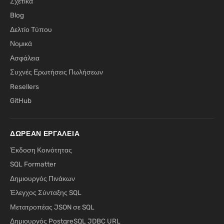
Σχετικά
Blog
Δελτίο Τύπου
Νομικά
Ασφάλεια
Συχνές Ερωτήσεις Πωλήσεων
Resellers
GitHub
ΔΩΡΕΆΝ ΕΡΓΑΛΕΊΑ
Έκδοση Κοινότητας
SQL Formatter
Δημιουργός Πινάκων
Έλεγχος Σύνταξης SQL
Μετατροπέας JSON σε SQL
Δημιουργός PostgreSQL JDBC URL