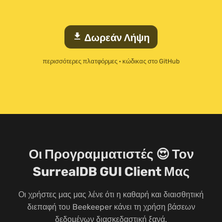
download
Δωρεάν Λήψη
περισσότερες πλατφόρμες
·
κώδικας στο GitHub
Οι Προγραμματιστές 😍 Τον
SurrealDB GUI Client Μας
Οι χρήστες μας μας λένε ότι η καθαρή και διαισθητική
διεπαφή του Beekeeper κάνει τη χρήση βάσεων
δεδομένων διασκεδαστική ξανά.