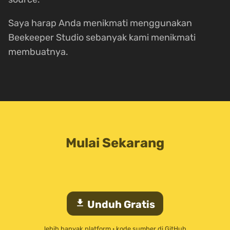
Saya harap Anda menikmati menggunakan
Beekeeper Studio sebanyak kami menikmati
membuatnya.
Mulai Sekarang
download
Unduh Gratis
lebih banyak platform
·
kode sumber di GitHub