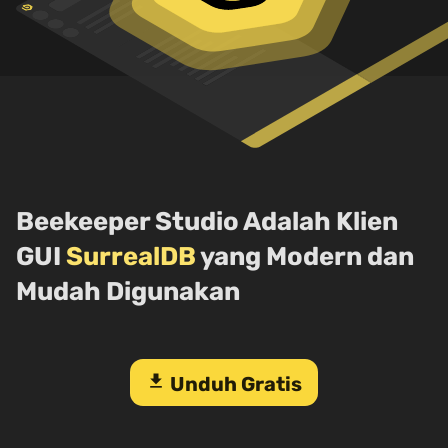
Beekeeper Studio Adalah Klien
GUI
SurrealDB
yang Modern dan
Mudah Digunakan
download
Unduh Gratis