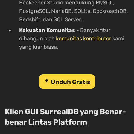
Beekeeper Studio mendukung MySQL,
PostgreSQL, MariaDB, SQLite, CockroachDB,
Redshift, dan SQL Server.
Kekuatan Komunitas
- Banyak fitur
dibangun oleh
komunitas kontributor
kami
yang luar biasa.
download
Unduh Gratis
Klien GUI SurrealDB yang Benar-
benar Lintas Platform