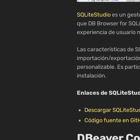
SQLiteStudio
es un gesto
que DB Browser for SQLi
experiencia de usuario m
Las características de S
importación/exportación
personalizable. Es parti
instalación.
Enlaces de SQLiteStud
Descargar SQLiteStu
Código fuente en Gi
DBeaver Co