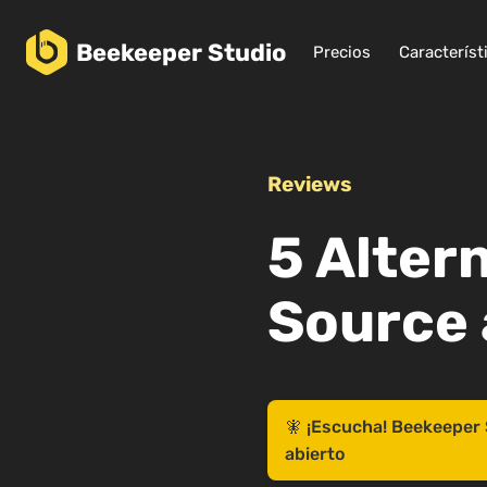
Beekeeper
Studio
Precios
Característ
Reviews
5 Alter
Source 
🧚 ¡Escucha! Beekeeper 
abierto