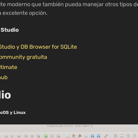
ite moderno que también pueda manejar otros tipos d
 excelente opción.
 Studio
tudio y DB Browser for SQLite
community gratuita
ltimate
hub
io
acOS y Linux