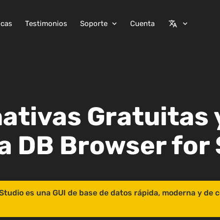
icas
Testimonios
Soporte
Cuenta
expand_more
translate
expand_more
nativas Gratuitas
a DB Browser for 
Studio es una GUI de base de datos rápida, moderna y de 