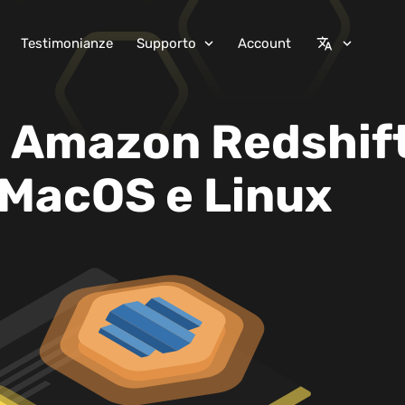
Testimonianze
Supporto
Account
expand_more
translate
expand_more
I Amazon Redshift
MacOS e Linux