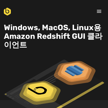
menu
Windows, MacOS, Linux용
Amazon Redshift GUI 클라
이언트