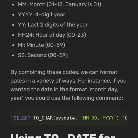
MM: Month (01-12. January is 01)
YYYY: 4-digit year
YY: Last 2 digits of the year
HH24: Hour of day (00-23)
MI: Minute (00-59)
SS: Second (00-59)
By combining these codes, we can format
dates in a variety of ways. For instance, if you
wanted the date in the format ‘month day,
year’, you could use the following command:
SELECT
TO_CHAR
(
sysdate
,
'MM DD, YYYY'
)
"Curr