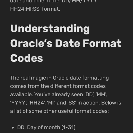
date and time in the ‘DD/MM/YYYY
HH24:MI:SS’ format.
Understanding
Oracle’s Date Format
Codes
The real magic in Oracle date formatting
comes from the different format codes
available. You’ve already seen ‘DD’, ‘MM’,
‘YYYY’, ‘HH24’, ‘MI’, and ‘SS’ in action. Below is
a list of some other useful format codes:
DD: Day of month (1-31)