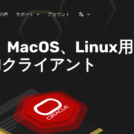
の声
サポート
アカウント
expand_more
translate
expand_more
、MacOS、Linux用
GUIクライアント