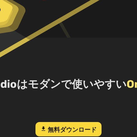
 Studioはモダンで使いやすい
O
download
無料ダウンロード