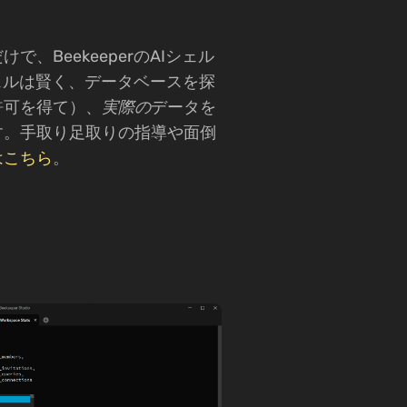
、BeekeeperのAIシェル
ェルは賢く、データベースを探
許可を得て）、
実際の
データを
す。手取り足取りの指導や面倒
はこちら
。