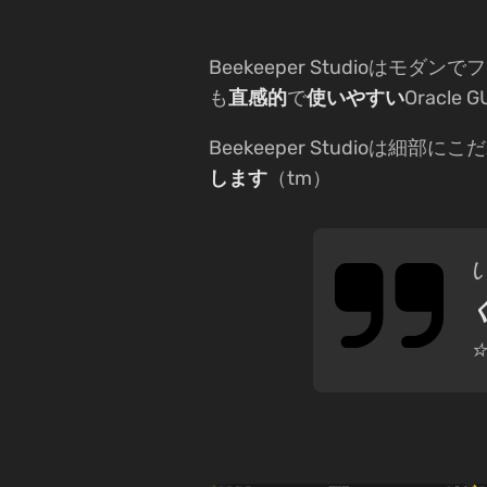
Beekeeper Studioはモダン
も
直感的
で
使いやすい
Oracl
Beekeeper Studioは細部に
します
（tm）