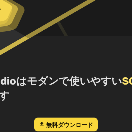
 Studioはモダンで使いやすい
S
す
download
無料ダウンロード