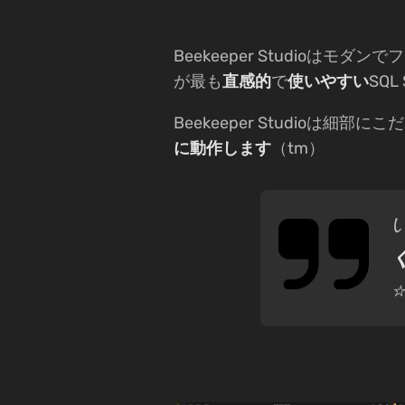
Beekeeper Studioはモダン
が最も
直感的
で
使いやすい
SQ
Beekeeper Studioは細部に
に動作します
（tm）