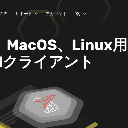
の声
サポート
アカウント
expand_more
translate
expand_more
、MacOS、Linux用
GUIクライアント