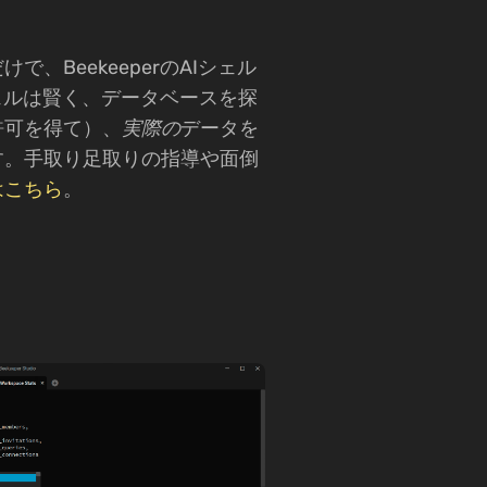
、BeekeeperのAIシェル
ェルは賢く、データベースを探
許可を得て）、
実際の
データを
す。手取り足取りの指導や面倒
はこちら
。