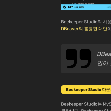
Beekeeper Studi
DBeaver의 훌륭한 대안
이
DBe
인이 
Beekeeper Studio 다
Beekeeper Studio는 MySQ