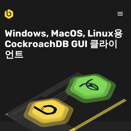
menu
Windows, MacOS, Linux용
CockroachDB GUI 클라이
언트