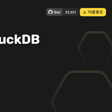
다운로드
save_alt
DuckDB