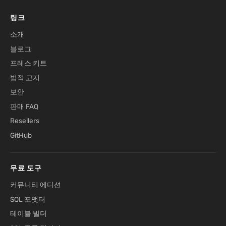
링크
소개
블로그
프레스 키트
법적 고지
보안
판매 FAQ
Resellers
GitHub
무료 도구
커뮤니티 에디션
SQL 포맷터
테이블 빌더