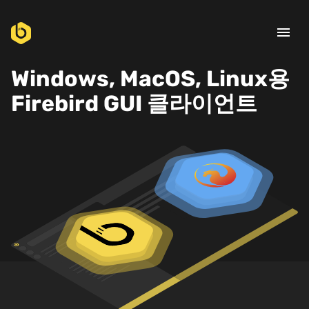
menu
Windows, MacOS, Linux용
Firebird GUI 클라이언트