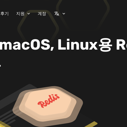
 후기
지원
계정
expand_more
translate
expand_more
 macOS, Linux용 R
트