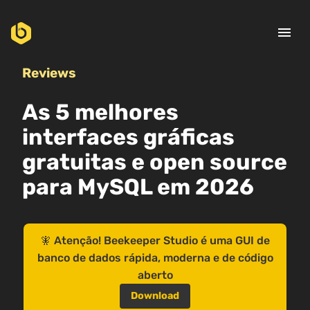
menu
Reviews
As 5 melhores
interfaces gráficas
gratuitas e open source
para MySQL em 2026
🧚 Atenção! Beekeeper Studio é uma GUI de
banco de dados rápida, moderna e de código
aberto
Download