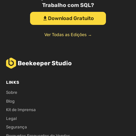
Trabalho com SQL?
Download Gratuito
download
Ver Todas as Edições →
Beekeeper Studio
LINKS
Sobre
Blog
Kit de Imprensa
Legal
Segurança
Perguntas Frequentes de Vendas