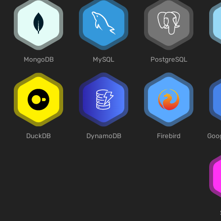
MongoDB
MySQL
PostgreSQL
DuckDB
DynamoDB
Firebird
Goog