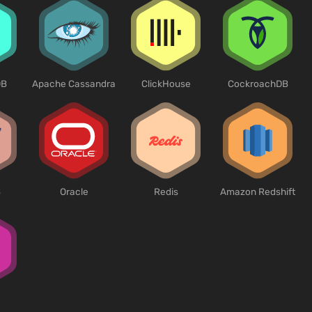
DB
Apache Cassandra
ClickHouse
CockroachDB
B
Oracle
Redis
Amazon Redshift