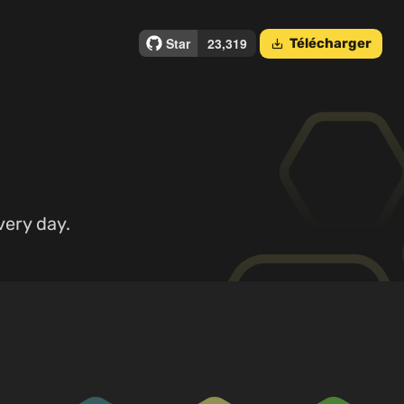
Télécharger
save_alt
very day.