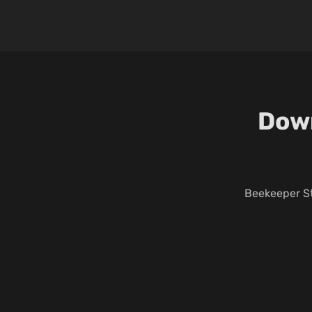
Down
Beekeeper St