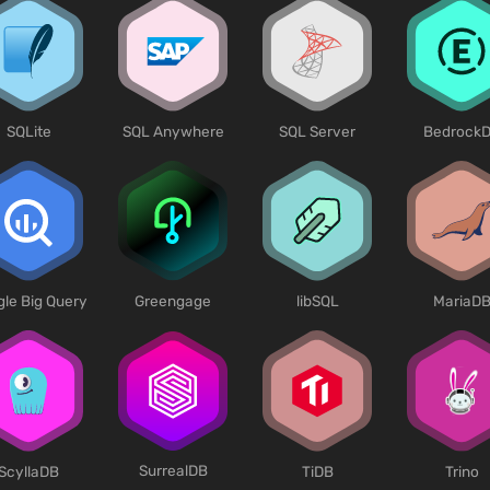
SQLite
SQL Anywhere
SQL Server
Bedrock
le Big Query
Greengage
libSQL
MariaD
SurrealDB
Trino
ScyllaDB
TiDB