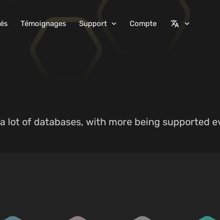
tés
Témoignages
Support
Compte
expand_more
translate
expand_more
a lot of databases, with more being supported e