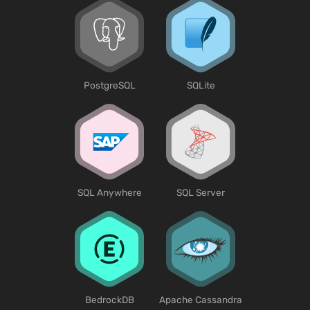
PostgreSQL
SQLite
SQL Anywhere
SQL Server
BedrockDB
Apache Cassandra