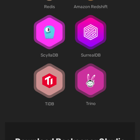
Redis
Amazon Redshift
SurrealDB
ScyllaDB
Trino
TiDB