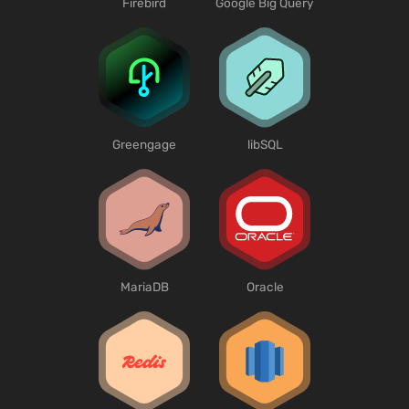
Firebird
Google Big Query
Greengage
libSQL
MariaDB
Oracle