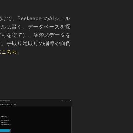
、BeekeeperのAIシェル
ェルは賢く、データベースを探
許可を得て）、
実際の
データを
す。手取り足取りの指導や面倒
はこちら
。