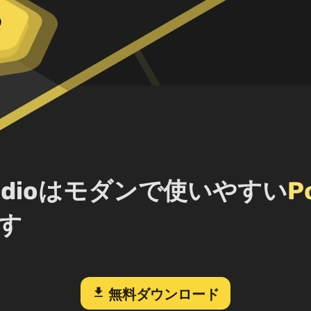
 Studioはモダンで使いやすい
P
す
download
無料ダウンロード