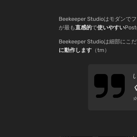
Beekeeper Studioはモダン
が最も
直感的
で
使いやすい
Po
Beekeeper Studioは細部に
に動作します
（tm）