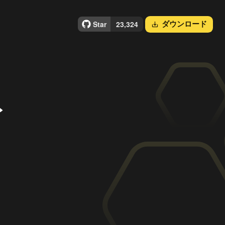
ダウンロード
save_alt
ト