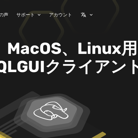
の声
サポート
アカウント
expand_more
translate
expand_more
、MacOS、Linux用
eSQLGUIクライアン