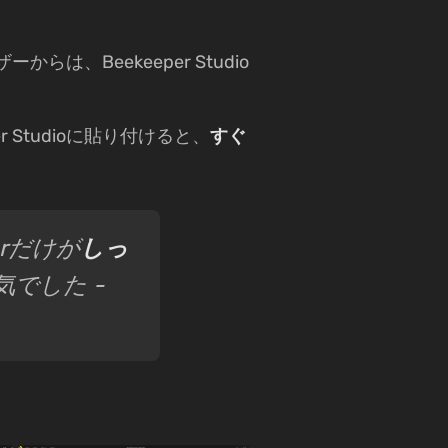
からは、Beekeeper Studio
er Studioに貼り付けると、
すぐ
rだけが
しっ
気でした -