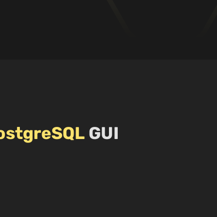
ostgreSQL
GUI