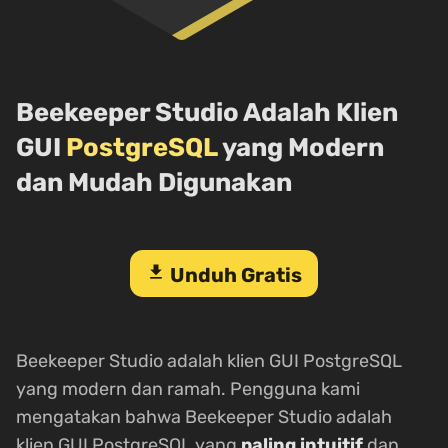
Beekeeper Studio Adalah Klien
GUI
PostgreSQL
yang Modern
dan Mudah Digunakan
download
Unduh Gratis
Beekeeper Studio adalah klien GUI PostgreSQL
yang modern dan ramah. Pengguna kami
mengatakan bahwa Beekeeper Studio adalah
klien GUI PostgreSQL yang
paling intuitif
dan