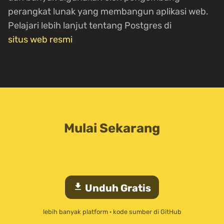
perangkat lunak yang membangun aplikasi web.
Pelajari lebih lanjut tentang Postgres di
situs web resmi
Mulai Sekarang
download
Unduh Gratis
lebih banyak platform
·
kode sumber di GitHub