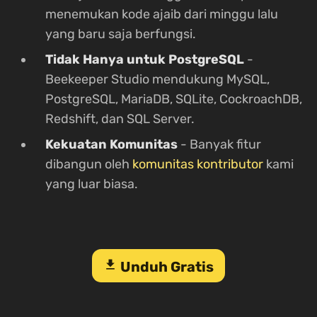
menemukan kode ajaib dari minggu lalu
yang baru saja berfungsi.
Tidak Hanya untuk PostgreSQL
-
Beekeeper Studio mendukung MySQL,
PostgreSQL, MariaDB, SQLite, CockroachDB,
Redshift, dan SQL Server.
Kekuatan Komunitas
- Banyak fitur
dibangun oleh
komunitas kontributor
kami
yang luar biasa.
download
Unduh Gratis