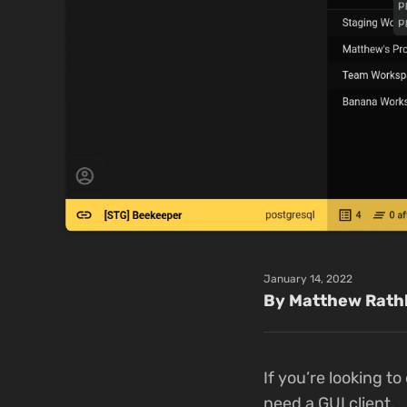
January 14, 2022
By Matthew Rath
If you’re looking t
need a GUI client.