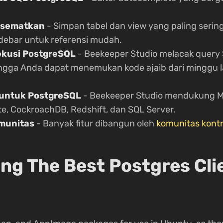
Disematkan
- Simpan tabel dan view yang paling serin
idebar untuk referensi mudah.
ekusi PostgreSQL
- Beekeeper Studio melacak query
ingga Anda dapat menemukan kode ajaib dari minggu l
 untuk PostgreSQL
- Beekeeper Studio mendukung M
te, CockroachDB, Redshift, dan SQL Server.
munitas
- Banyak fitur dibangun oleh
komunitas kontr
ing The Best Postgres Cli