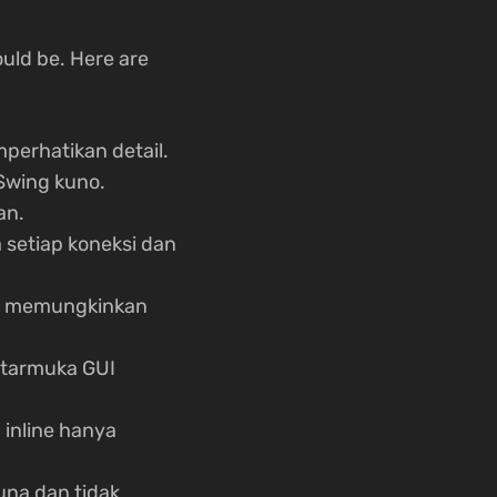
ould be. Here are
perhatikan detail.
 Swing kuno.
an.
 setiap koneksi dan
i memungkinkan
ntarmuka GUI
 inline hanya
una dan tidak