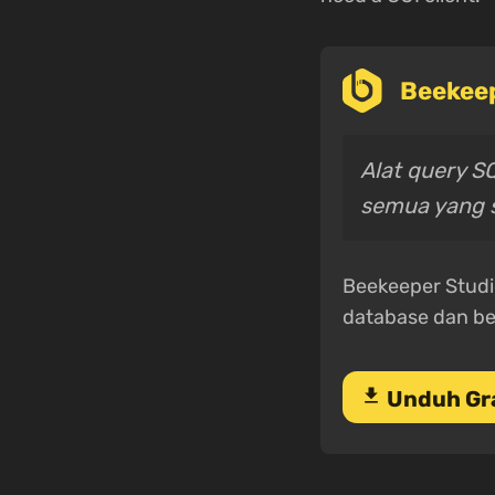
Beekeep
Alat query S
semua yang s
Beekeeper Studi
database dan be
download
Unduh Gr