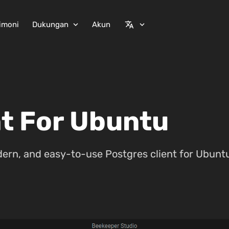
imoni
Dukungan
Akun
expand_more
translate
expand_more
nt For Ubuntu
ern, and easy-to-use Postgres client for Ubunt