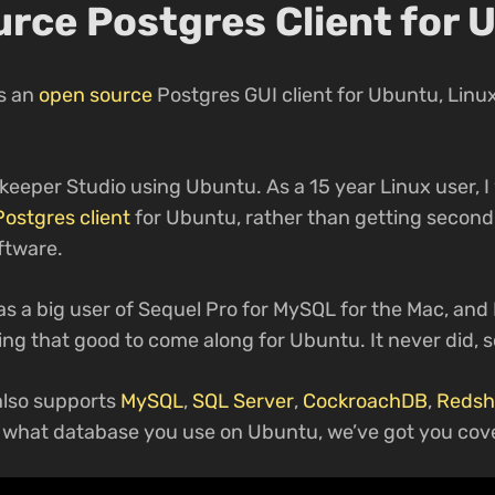
rce Postgres Client for 
s an
open source
Postgres GUI client for Ubuntu, Linux
eekeeper Studio using Ubuntu. As a 15 year Linux user, I
Postgres client
for Ubuntu, rather than getting second
ftware.
as a big user of Sequel Pro for MySQL for the Mac, and 
ing that good to come along for Ubuntu. It never did, 
also supports
MySQL
,
SQL Server
,
CockroachDB
,
Redshi
r what database you use on Ubuntu, we’ve got you cov