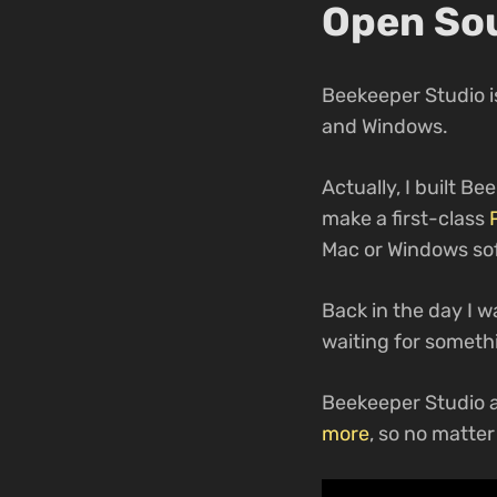
Open Sou
Beekeeper Studio i
and Windows.
Actually, I built B
make a first-class
Mac or Windows so
Back in the day I w
waiting for someth
Beekeeper Studio 
more
, so no matte