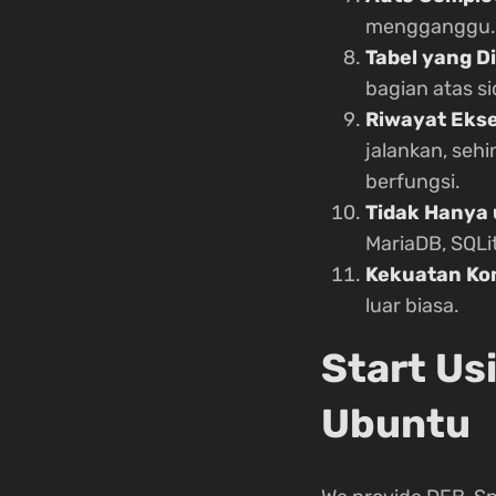
mengganggu.
Tabel yang 
bagian atas s
Riwayat Eks
jalankan, seh
berfungsi.
Tidak Hanya
MariaDB, SQLi
Kekuatan Ko
luar biasa.
Start Us
Ubuntu