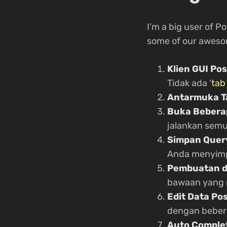
I’m a big user of P
some of our aweso
Klien GUI P
Tidak ada '
tab
Antarmuka T
Buka Bebera
jalankan semu
Simpan Quer
Anda menyimp
Pembuatan d
bawaan yang 
Edit Data Po
dengan bebera
Auto Comple