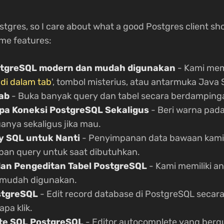
ostgres, so I care about what a good Postgres client sh
me features:
ostgreSQL modern dan mudah digunakan
- Kami mem
 di dalam tab
', tombol misterius, atau antarmuka Java
ab
- Buka banyak query dan tabel secara berdamping
pa Koneksi PostgreSQL Sekaligus
- Beri warna pada
anya sekaligus jika mau.
y SQL untuk Nanti
- Penyimpanan data bawaan kam
an query untuk saat dibutuhkan.
an Pengeditan Tabel PostgreSQL
- Kami memiliki a
mudah digunakan.
stgreSQL
- Edit record database di PostgreSQL secara
pa klik.
te SQL PostgreSQL
- Editor autocomplete yang berg