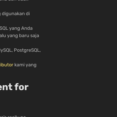
g digunakan di
 SQL yang Anda
alu yang baru saja
ySQL, PostgreSQL,
ibutor
kami yang
ent for