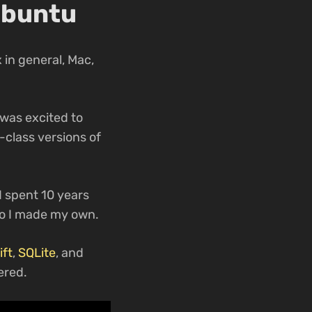
Ubuntu
 in general, Mac,
 was excited to
-class versions of
I spent 10 years
so I made my own.
ft
,
SQLite
, and
ered.